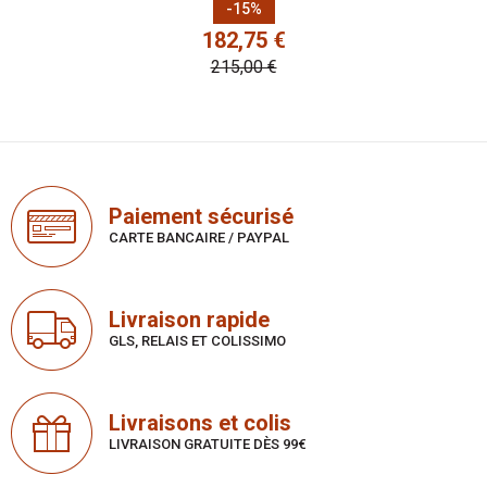
Prix
Prix de base
-15%
182,75 €
215,00 €
Paiement sécurisé
CARTE BANCAIRE / PAYPAL
Livraison rapide
GLS, RELAIS ET COLISSIMO
Livraisons et colis
LIVRAISON GRATUITE DÈS 99€