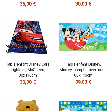
36,00 €
30,00 €
Prix
Prix
PRODUIT VICTIME DE SON
SUCCÈS !
Tapis enfant Disney Cars
Tapis enfant Disney,
Lightning McQueen,
Mickey, compter avec nous,
80x140cm
80x140cm
36,00 €
39,00 €
Prix
Prix