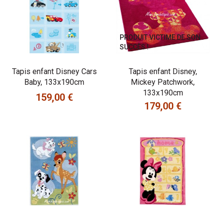
PRODUIT VICTIME DE SON
SUCCÈS !
Tapis enfant Disney Cars
Tapis enfant Disney,
Baby, 133x190cm
Mickey Patchwork,
133x190cm
159,00 €
Prix
179,00 €
Prix