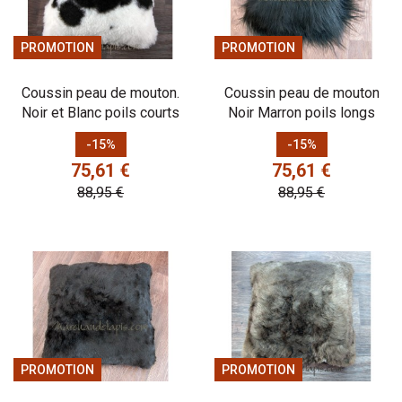
PROMOTION
PROMOTION
Coussin peau de mouton.
Coussin peau de mouton
Noir et Blanc poils courts
Noir Marron poils longs
Prix
Prix de base
Prix
Prix de base
-15%
-15%
75,61 €
75,61 €
88,95 €
88,95 €
PROMOTION
PROMOTION