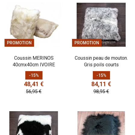
PROMOTION
PROMOTION
Coussin MERINOS
Coussin peau de mouton.
40cmx40cm IVOIRE
Gris poils courts
Prix
Prix de base
Prix
Prix de base
-15%
-15%
48,41 €
84,11 €
56,95 €
98,95 €