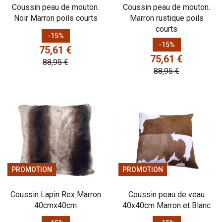
Coussin peau de mouton.
Coussin peau de mouton.
Noir Marron poils courts
Marron rustique poils
courts
Prix
Prix de base
-15%
Prix
Prix de base
-15%
75,61 €
75,61 €
88,95 €
88,95 €
PROMOTION
PROMOTION
Coussin Lapin Rex Marron
Coussin peau de veau
40cmx40cm
40x40cm Marron et Blanc
Prix
Prix de base
Prix
Prix de base