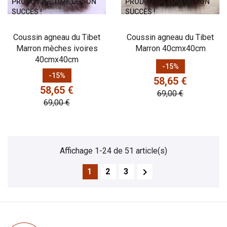
PRODUIT VICTIME DE SON
PRODUIT VICTIME DE SON
SUCCÈS !
SUCCÈS !
Coussin agneau du Tibet
Coussin agneau du Tibet
Marron mèches ivoires
Marron 40cmx40cm
40cmx40cm
Prix
Prix de base
-15%
Prix
Prix de base
-15%
58,65 €
58,65 €
69,00 €
69,00 €
Affichage 1-24 de 51 article(s)

1
2
3