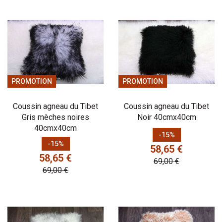
PROMOTION
PROMOTION
Coussin agneau du Tibet
Coussin agneau du Tibet
Gris mèches noires
Noir 40cmx40cm
40cmx40cm
Prix
Prix de base
-15%
Prix
Prix de base
-15%
58,65 €
58,65 €
69,00 €
69,00 €