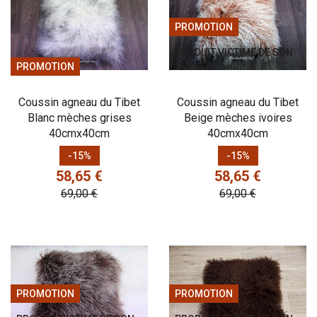
PROMOTION
PRODUIT VICTIME DE SON
PROMOTION
SUCCÈS !
Coussin agneau du Tibet
Coussin agneau du Tibet
Blanc mèches grises
Beige mèches ivoires
40cmx40cm
40cmx40cm
Prix
Prix de base
Prix
Prix de base
-15%
-15%
58,65 €
58,65 €
69,00 €
69,00 €
PROMOTION
PROMOTION