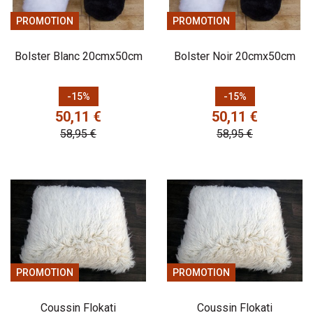
PROMOTION
PROMOTION
Bolster Blanc 20cmx50cm
Bolster Noir 20cmx50cm
Prix
Prix de base
Prix
Prix de base
-15%
-15%
50,11 €
50,11 €
58,95 €
58,95 €
PROMOTION
PROMOTION
Coussin Flokati
Coussin Flokati