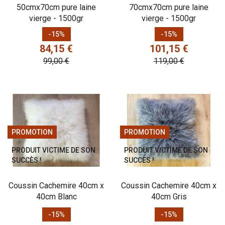
50cmx70cm pure laine
70cmx70cm pure laine
vierge - 1500gr
vierge - 1500gr
Prix
Prix de base
Prix
Prix de base
-15%
-15%
84,15 €
101,15 €
99,00 €
119,00 €
PROMOTION
PROMOTION
PRODUIT VICTIME DE SON
PRODUIT VICTIME DE SON
SUCCÈS !
SUCCÈS !
Coussin Cachemire 40cm x
Coussin Cachemire 40cm x
40cm Blanc
40cm Gris
Prix
Prix de base
Prix
Prix de base
-15%
-15%