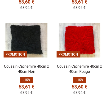
58,60 €
58,61 €
68,94 €
68,95 €
PROMOTION
PROMOTION
Coussin Cachemire 40cm x
Coussin Cachemire 40cm x
40cm Noir
40cm Rouge
Prix
Prix de base
Prix
Prix de base
-15%
-15%
58,61 €
58,60 €
68,95 €
68,94 €