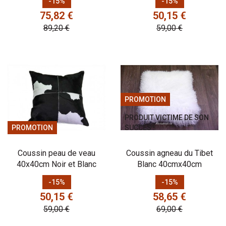
-15%
-15%
75,82 €
50,15 €
89,20 €
59,00 €
PROMOTION
PRODUIT VICTIME DE SON
PROMOTION
SUCCÈS !
Coussin peau de veau
Coussin agneau du Tibet
40x40cm Noir et Blanc
Blanc 40cmx40cm
Prix
Prix de base
Prix
Prix de base
-15%
-15%
50,15 €
58,65 €
59,00 €
69,00 €