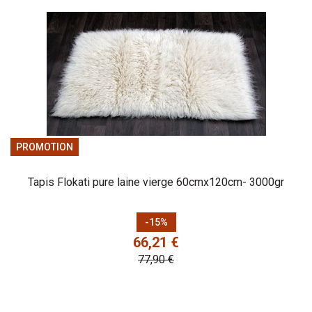
PROMOTION
Tapis Flokati pure laine vierge 60cmx120cm- 3000gr
Prix
Prix de base
-15%
66,21 €
77,90 €