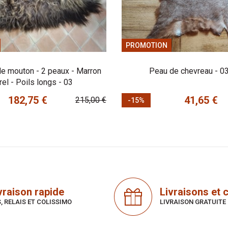
PROMOTION
de mouton - 2 peaux - Marron
Peau de chevreau - 0
rel - Poils longs - 03
182,75 €
41,65 €
215,00 €
-15%
Prix
Prix de base
vraison rapide
Livraisons et c
, RELAIS ET COLISSIMO
LIVRAISON GRATUITE 