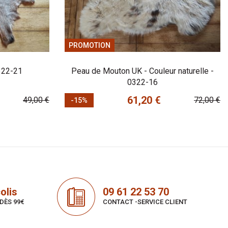
PROMOTION
322-21
Peau de Mouton UK - Couleur naturelle -
0322-16
61,20 €
49,00 €
72,00 €
-15%
Prix
Prix de base
olis
09 61 22 53 70
DÈS 99€
CONTACT -SERVICE CLIENT