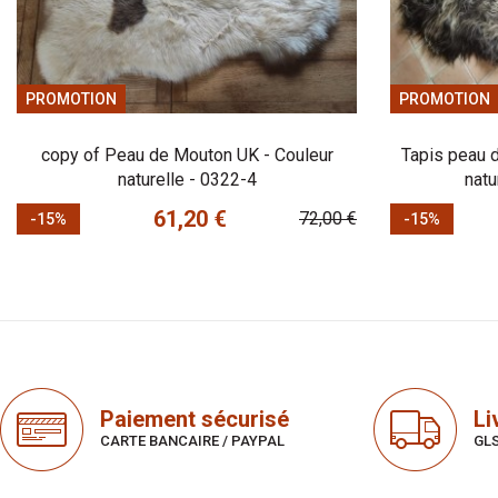
PROMOTION
PROMOTION
copy of Peau de Mouton UK - Couleur
Tapis peau 
naturelle - 0322-4
natu
61,20 €
72,00 €
-15%
-15%
Prix
Prix de base
Prix
Prix de base
Paiement sécurisé
Li
CARTE BANCAIRE / PAYPAL
GLS