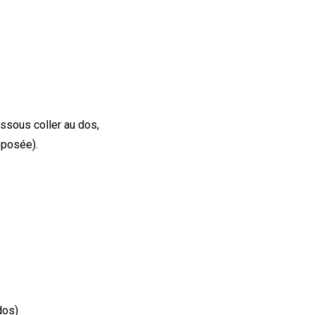
ssous coller au dos,
éposée).
dos)