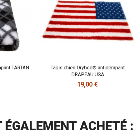
rapant TARTAN
Tapis chien Drybed® antidérapant
R
DRAPEAU USA
19,00 €
Prix
T ÉGALEMENT ACHETÉ :