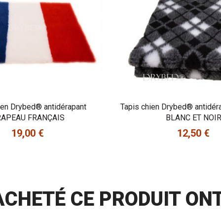
ien Drybed® antidérapant
Tapis chien Drybed® antidé
APEAU FRANÇAIS
BLANC ET NOI
19,00 €
12,50 €
Prix
Prix
 ACHETÉ CE PRODUIT ON