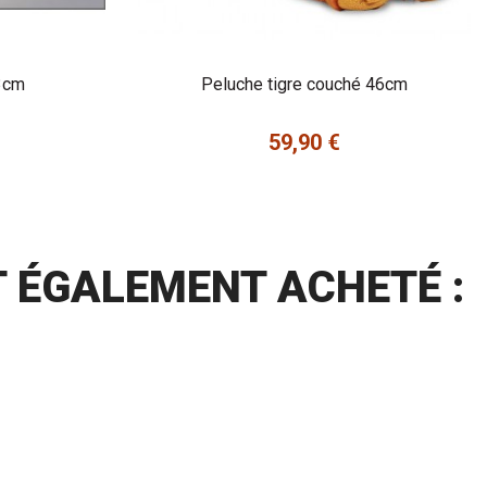
3cm
Peluche tigre couché 46cm
59,90 €
Prix
T ÉGALEMENT ACHETÉ :