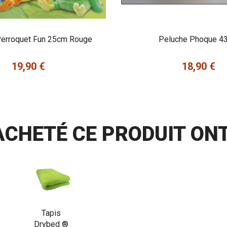
Perroquet Fun 25cm Rouge
Peluche Phoque 4
19,90 €
18,90 €
Prix
Prix
 ACHETÉ CE PRODUIT ON
Tapis
Drybed ®