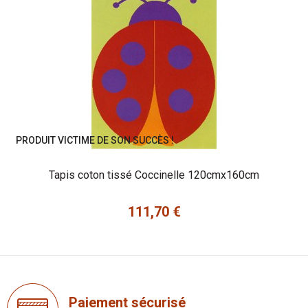
PRODUIT VICTIME DE SON SUCCÈS !
Tapis coton tissé Coccinelle 120cmx160cm
111,70 €
Prix
Paiement sécurisé