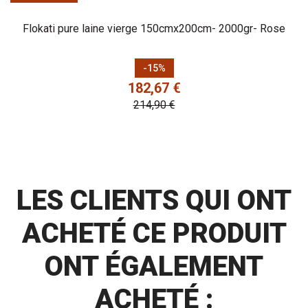
Flokati pure laine vierge 150cmx200cm- 2000gr- Rose
Prix
Prix de base
-15%
182,67 €
214,90 €
LES CLIENTS QUI ONT
ACHETÉ CE PRODUIT
ONT ÉGALEMENT
ACHETÉ :