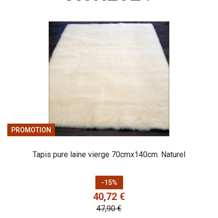
PROMOTION
Tapis pure laine vierge 70cmx140cm. Naturel
Prix
Prix de base
-15%
40,72 €
47,90 €