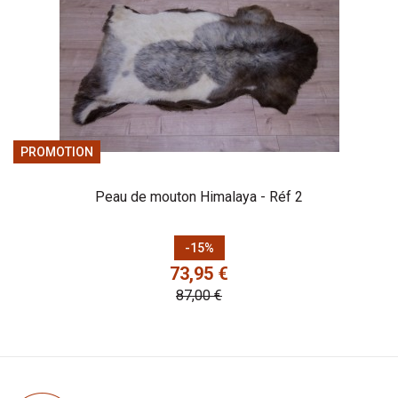
PROMOTION
Peau de mouton Himalaya - Réf 2
Prix
Prix de base
-15%
73,95 €
87,00 €