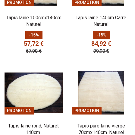
PROMOTION
PROMOTION
Tapis laine 100cmx140cm
Tapis laine 140cm Carré.
Naturel
Naturel.
Prix
Prix de base
Prix
Prix de base
-15%
-15%
57,72 €
84,92 €
67,90 €
99,90 €
PROMOTION
PROMOTION
Tapis laine rond, Naturel,
Tapis pure laine vierge
140cm .
70cmx140cm. Naturel