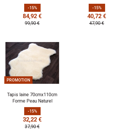
Prix
Prix de base
Prix
Prix de base
-15%
-15%
84,92 €
40,72 €
99,90 €
47,90 €
PROMOTION
Tapis laine 70cmx110cm
Forme Peau Naturel
Prix
Prix de base
-15%
32,22 €
37,90 €