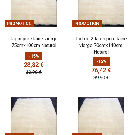
PROMOTION
PROMOTION
Tapis pure laine vierge
Lot de 2 tapis pure laine
75cmx100cm Naturel
vierge 70cmx140cm.
Naturel
Prix
Prix de base
-15%
Prix
Prix de base
-15%
28,82 €
76,42 €
33,90 €
89,90 €