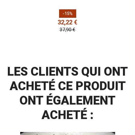
Prix
Prix de base
-15%
32,22 €
37,90 €
LES CLIENTS QUI ONT
ACHETÉ CE PRODUIT
ONT ÉGALEMENT
ACHETÉ :