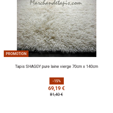
PROMOTION
Tapis SHAGGY pure laine vierge 70cm x 140cm
Prix
Prix de base
-15%
69,19 €
81,40 €