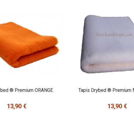
rybed ® Premium ORANGE
Tapis Drybed ® Premium
13,90 €
13,90 €
Prix
Prix