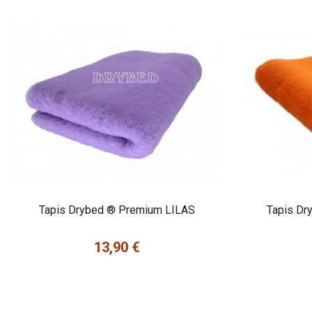
Tapis Drybed ® Premium LILAS
Tapis D
13,90 €
Prix