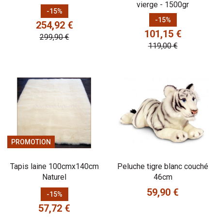
vierge - 1500gr
Prix
Prix de base
-15%
Prix
Prix de base
-15%
254,92 €
101,15 €
299,90 €
119,00 €
PROMOTION
Tapis laine 100cmx140cm
Peluche tigre blanc couché
Naturel
46cm
59,90 €
Prix
Prix de base
-15%
Prix
57,72 €