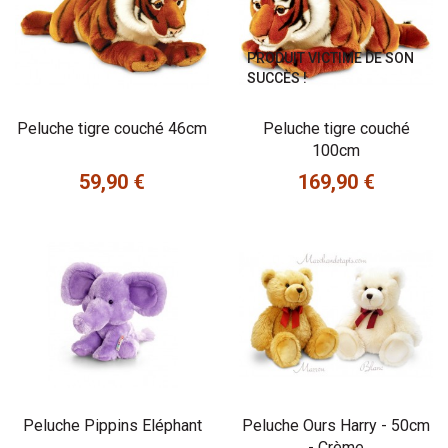
PRODUIT VICTIME DE SON
SUCCÈS !
Peluche tigre couché 46cm
Peluche tigre couché
100cm
59,90 €
169,90 €
Prix
Prix
Peluche Pippins Eléphant
Peluche Ours Harry - 50cm
- Crème