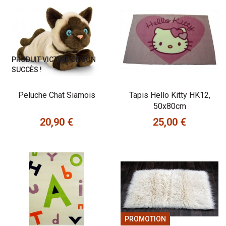
PRODUIT VICTIME DE SON
SUCCÈS !
Peluche Chat Siamois
Tapis Hello Kitty HK12,
50x80cm
20,90 €
25,00 €
Prix
Prix
PROMOTION