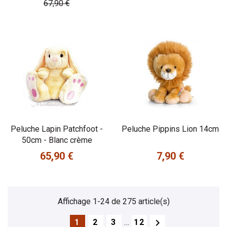
67,90 €
Peluche Lapin Patchfoot -
Peluche Pippins Lion 14cm
50cm - Blanc crème
65,90 €
7,90 €
Prix
Prix
Affichage 1-24 de 275 article(s)

1
2
3
…
12