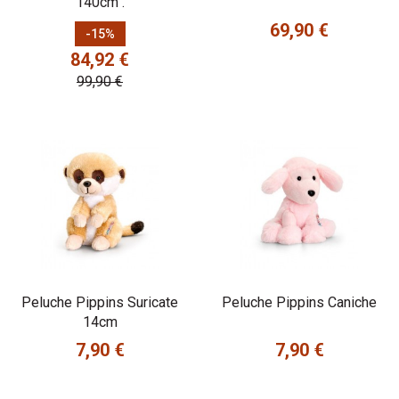
140cm .
69,90 €
Prix
Prix de base
-15%
Prix
84,92 €
99,90 €
Peluche Pippins Suricate
Peluche Pippins Caniche
14cm
7,90 €
7,90 €
Prix
Prix