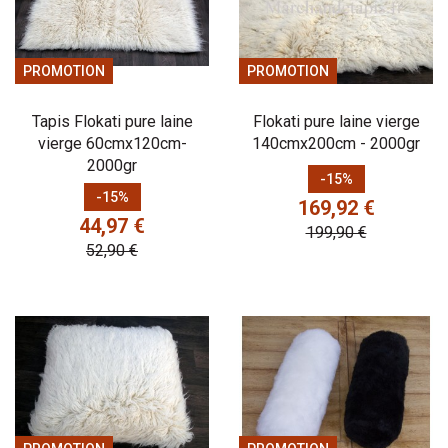
PROMOTION
PROMOTION
Tapis Flokati pure laine
Flokati pure laine vierge
vierge 60cmx120cm-
140cmx200cm - 2000gr
2000gr
Prix
Prix de base
-15%
Prix
Prix de base
-15%
169,92 €
44,97 €
199,90 €
52,90 €