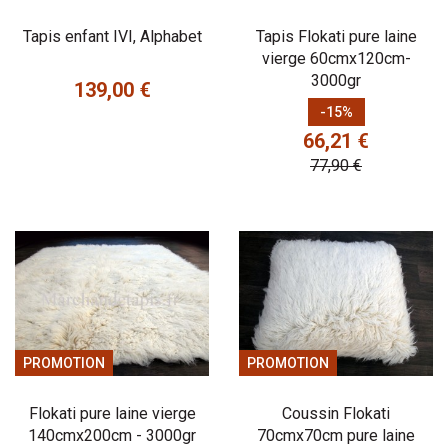
Tapis enfant IVI, Alphabet
Tapis Flokati pure laine
vierge 60cmx120cm-
3000gr
139,00 €
Prix
Prix
Prix de base
-15%
66,21 €
77,90 €
PROMOTION
PROMOTION
Flokati pure laine vierge
Coussin Flokati
140cmx200cm - 3000gr
70cmx70cm pure laine