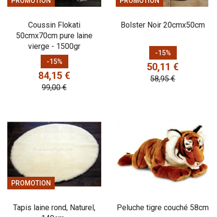
PROMOTION
PROMOTION
Coussin Flokati
Bolster Noir 20cmx50cm
50cmx70cm pure laine
vierge - 1500gr
Prix
Prix de base
-15%
Prix
Prix de base
-15%
50,11 €
84,15 €
58,95 €
99,00 €
PROMOTION
Tapis laine rond, Naturel,
Peluche tigre couché 58cm