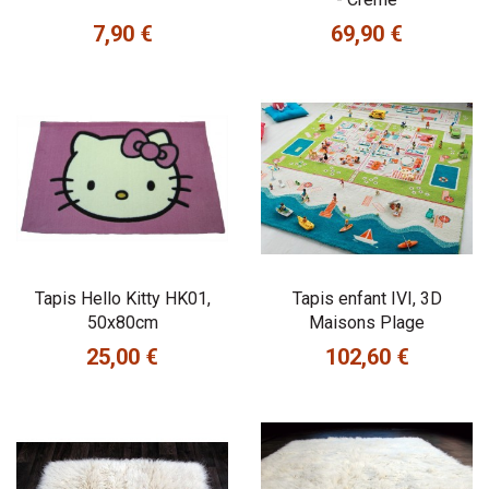
7,90 €
69,90 €
Prix
Prix
Tapis Hello Kitty HK01,
Tapis enfant IVI, 3D
50x80cm
Maisons Plage
25,00 €
102,60 €
Prix
Prix